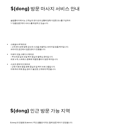
${dong} 방문 마사지 서비스 안내
슬림홈타이에서는 고객님의 컨디션과 상황에 맞춰 다양한 코스를 구성하여
1:1 맞춤 방문 케어 서비스를 제공하고 있습니다.
스페셜 & VIP 테라피
– 고객 컨디션에 맞춰 강도와 시간을 조절하는 프리미엄 맞춤 케어입니다.
프라이빗 공간에서 집중 관리가 진행됩니다.
아로마 오일 스웨디시 테라피
– 부드러운 압과 오일 케어 중심의 릴렉싱 관리입니다.
피로 누적, 스트레스 완화에 적합한 홈타이 방문 케어입니다.
스포츠 경락 타이 테라피
– 근육 이완과 뭉침 완화 중심의 압 케어 프로그램입니다.
어깨·허리·하체 중심 관리가 필요한 고객에게 추천됩니다.
${dong} 인근 방문 가능 지역
${dong}과 연결된 ${district} 주요 생활권 지역도 함께 방문 케어가 운영됩니다.