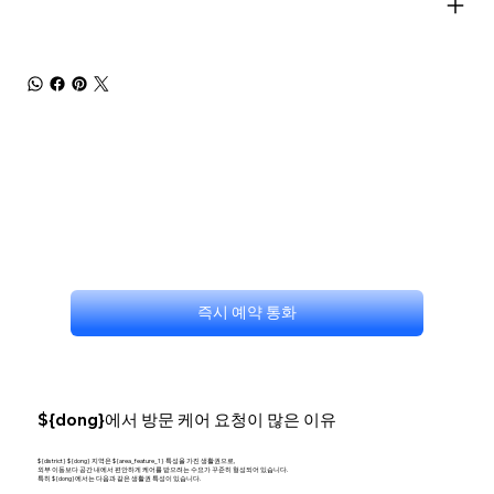
즉시 예약 통화
${dong}에서 방문 케어 요청이 많은 이유
${district} ${dong} 지역은 ${area_feature_1} 특성을 가진 생활권으로,
외부 이동보다 공간 내에서 편안하게 케어를 받으려는 수요가 꾸준히 형성되어 있습니다.
특히 ${dong}에서는 다음과 같은 생활권 특성이 있습니다.