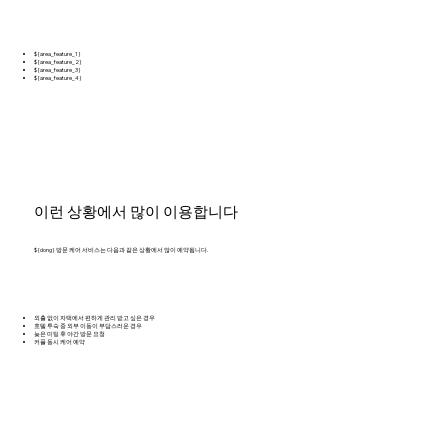
${area_feature_1}
${area_feature_2}
${area_feature_3}
${area_feature_4}
이런 상황에서 많이 이용합니다
${dong} 방문 케어 서비스는 다음과 같은 상황에서 많이 예약됩니다.
외출 없이 자택에서 편하게 관리 받고 싶은 경우
호텔 투숙 중 외부 이동이 부담스러운 경우
늦은 미팅 후 야간 방문 요청
커플 동시 케어 예약