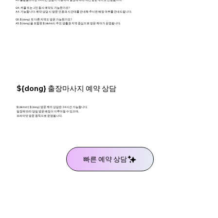
Q4. 커플 또는 2인 동시 예약도 가능한가요?
A4. 가능합니다. 예약 상담 시 방문 인원과 시간대를 안내해 주시면 배정 여부를 안내드립니다.
Q5. ${dong} 외 다른 지역도 방문 가능한가요?
A5. ${dong}을 포함한 ${district} 주요 생활권 지역 중심으로 방문 케어가 운영됩니다.
${dong} 출장마사지 예약 상담
${district} ${dong} 방문 케어 상담은 24시간 가능합니다.
일정에 따라 당일 방문 배정이 이루어질 수 있으며,
프라이빗 방문 원칙으로 운영됩니다.
빠른 예약 상담