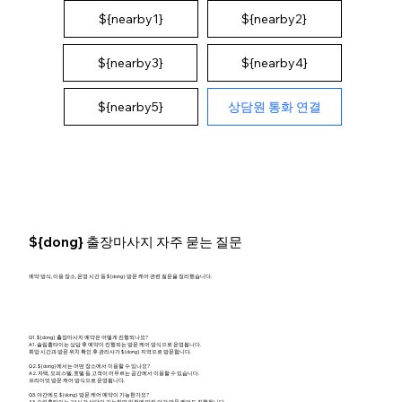
${nearby1}
${nearby2}
${nearby4}
${nearby3}
상담원 통화 연결
${nearby5}
${dong} 출장마사지 자주 묻는 질문
예약 방식, 이용 장소, 운영 시간 등 ${dong} 방문 케어 관련 질문을 정리했습니다.
Q1. ${dong} 출장마사지 예약은 어떻게 진행되나요?
A1. 슬림홈타이는 상담 후 예약이 진행되는 방문 케어 방식으로 운영됩니다.
희망 시간과 방문 위치 확인 후 관리사가 ${dong} 지역으로 방문합니다.
Q2. ${dong}에서는 어떤 장소에서 이용할 수 있나요?
A2. 자택, 오피스텔, 호텔 등 고객이 머무르는 공간에서 이용할 수 있습니다.
프라이빗 방문 케어 방식으로 운영됩니다.
Q3. 야간에도 ${dong} 방문 케어 예약이 가능한가요?
A3. 슬림홈타이는 24시간 상담이 가능하며 일정에 따라 야간 방문 케어도 진행됩니다.