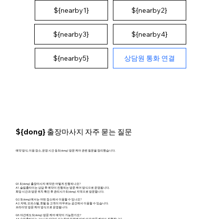
${nearby1}
${nearby2}
${nearby4}
${nearby3}
상담원 통화 연결
${nearby5}
${dong} 출장마사지 자주 묻는 질문
예약 방식, 이용 장소, 운영 시간 등 ${dong} 방문 케어 관련 질문을 정리했습니다.
Q1. ${dong} 출장마사지 예약은 어떻게 진행되나요?
A1. 슬림홈타이는 상담 후 예약이 진행되는 방문 케어 방식으로 운영됩니다.
희망 시간과 방문 위치 확인 후 관리사가 ${dong} 지역으로 방문합니다.
Q2. ${dong}에서는 어떤 장소에서 이용할 수 있나요?
A2. 자택, 오피스텔, 호텔 등 고객이 머무르는 공간에서 이용할 수 있습니다.
프라이빗 방문 케어 방식으로 운영됩니다.
Q3. 야간에도 ${dong} 방문 케어 예약이 가능한가요?
A3. 슬림홈타이는 24시간 상담이 가능하며 일정에 따라 야간 방문 케어도 진행됩니다.