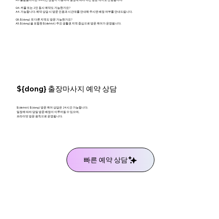
Q4. 커플 또는 2인 동시 예약도 가능한가요?
A4. 가능합니다. 예약 상담 시 방문 인원과 시간대를 안내해 주시면 배정 여부를 안내드립니다.
Q5. ${dong} 외 다른 지역도 방문 가능한가요?
A5. ${dong}을 포함한 ${district} 주요 생활권 지역 중심으로 방문 케어가 운영됩니다.
${dong} 출장마사지 예약 상담
${district} ${dong} 방문 케어 상담은 24시간 가능합니다.
일정에 따라 당일 방문 배정이 이루어질 수 있으며,
프라이빗 방문 원칙으로 운영됩니다.
빠른 예약 상담