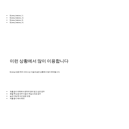
${area_feature_1}
${area_feature_2}
${area_feature_3}
${area_feature_4}
이런 상황에서 많이 이용합니다
${dong} 방문 케어 서비스는 다음과 같은 상황에서 많이 예약됩니다.
외출 없이 자택에서 편하게 관리 받고 싶은 경우
호텔 투숙 중 외부 이동이 부담스러운 경우
늦은 미팅 후 야간 방문 요청
커플 동시 케어 예약