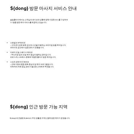
${dong} 방문 마사지 서비스 안내
슬림홈타이에서는 고객님의 컨디션과 상황에 맞춰 다양한 코스를 구성하여
1:1 맞춤 방문 케어 서비스를 제공하고 있습니다.
스페셜 & VIP 테라피
– 고객 컨디션에 맞춰 강도와 시간을 조절하는 프리미엄 맞춤 케어입니다.
프라이빗 공간에서 집중 관리가 진행됩니다.
아로마 오일 스웨디시 테라피
– 부드러운 압과 오일 케어 중심의 릴렉싱 관리입니다.
피로 누적, 스트레스 완화에 적합한 홈타이 방문 케어입니다.
스포츠 경락 타이 테라피
– 근육 이완과 뭉침 완화 중심의 압 케어 프로그램입니다.
어깨·허리·하체 중심 관리가 필요한 고객에게 추천됩니다.
${dong} 인근 방문 가능 지역
${dong}과 연결된 ${district} 주요 생활권 지역도 함께 방문 케어가 운영됩니다.