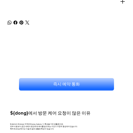
즉시 예약 통화
${dong}에서 방문 케어 요청이 많은 이유
${district} ${dong} 지역은 ${area_feature_1} 특성을 가진 생활권으로,
외부 이동보다 공간 내에서 편안하게 케어를 받으려는 수요가 꾸준히 형성되어 있습니다.
특히 ${dong}에서는 다음과 같은 생활권 특성이 있습니다.