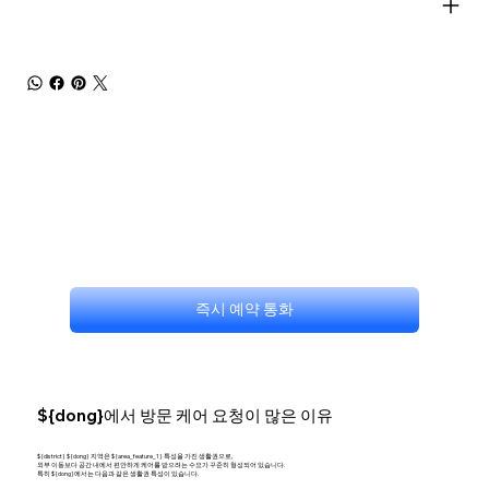
즉시 예약 통화
${dong}에서 방문 케어 요청이 많은 이유
${district} ${dong} 지역은 ${area_feature_1} 특성을 가진 생활권으로,
외부 이동보다 공간 내에서 편안하게 케어를 받으려는 수요가 꾸준히 형성되어 있습니다.
특히 ${dong}에서는 다음과 같은 생활권 특성이 있습니다.