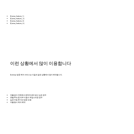
${area_feature_1}
${area_feature_2}
${area_feature_3}
${area_feature_4}
이런 상황에서 많이 이용합니다
${dong} 방문 케어 서비스는 다음과 같은 상황에서 많이 예약됩니다.
외출 없이 자택에서 편하게 관리 받고 싶은 경우
호텔 투숙 중 외부 이동이 부담스러운 경우
늦은 미팅 후 야간 방문 요청
커플 동시 케어 예약