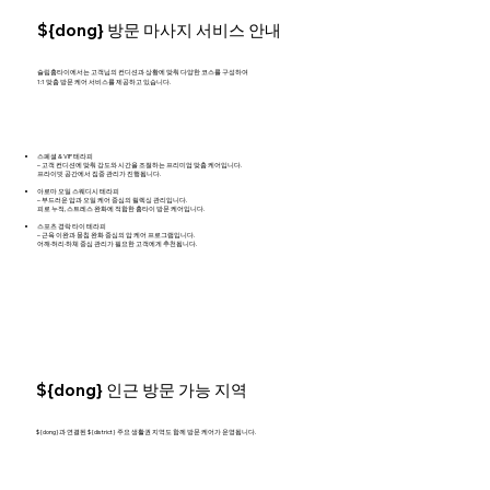
${dong} 방문 마사지 서비스 안내
슬림홈타이에서는 고객님의 컨디션과 상황에 맞춰 다양한 코스를 구성하여
1:1 맞춤 방문 케어 서비스를 제공하고 있습니다.
스페셜 & VIP 테라피
– 고객 컨디션에 맞춰 강도와 시간을 조절하는 프리미엄 맞춤 케어입니다.
프라이빗 공간에서 집중 관리가 진행됩니다.
아로마 오일 스웨디시 테라피
– 부드러운 압과 오일 케어 중심의 릴렉싱 관리입니다.
피로 누적, 스트레스 완화에 적합한 홈타이 방문 케어입니다.
스포츠 경락 타이 테라피
– 근육 이완과 뭉침 완화 중심의 압 케어 프로그램입니다.
어깨·허리·하체 중심 관리가 필요한 고객에게 추천됩니다.
${dong} 인근 방문 가능 지역
${dong}과 연결된 ${district} 주요 생활권 지역도 함께 방문 케어가 운영됩니다.