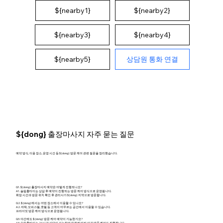
${nearby1}
${nearby2}
${nearby4}
${nearby3}
상담원 통화 연결
${nearby5}
${dong} 출장마사지 자주 묻는 질문
예약 방식, 이용 장소, 운영 시간 등 ${dong} 방문 케어 관련 질문을 정리했습니다.
Q1. ${dong} 출장마사지 예약은 어떻게 진행되나요?
A1. 슬림홈타이는 상담 후 예약이 진행되는 방문 케어 방식으로 운영됩니다.
희망 시간과 방문 위치 확인 후 관리사가 ${dong} 지역으로 방문합니다.
Q2. ${dong}에서는 어떤 장소에서 이용할 수 있나요?
A2. 자택, 오피스텔, 호텔 등 고객이 머무르는 공간에서 이용할 수 있습니다.
프라이빗 방문 케어 방식으로 운영됩니다.
Q3. 야간에도 ${dong} 방문 케어 예약이 가능한가요?
A3. 슬림홈타이는 24시간 상담이 가능하며 일정에 따라 야간 방문 케어도 진행됩니다.