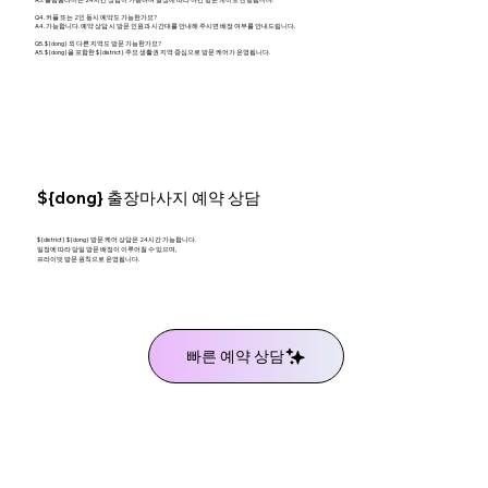
Q4. 커플 또는 2인 동시 예약도 가능한가요?
A4. 가능합니다. 예약 상담 시 방문 인원과 시간대를 안내해 주시면 배정 여부를 안내드립니다.
Q5. ${dong} 외 다른 지역도 방문 가능한가요?
A5. ${dong}을 포함한 ${district} 주요 생활권 지역 중심으로 방문 케어가 운영됩니다.
${dong} 출장마사지 예약 상담
${district} ${dong} 방문 케어 상담은 24시간 가능합니다.
일정에 따라 당일 방문 배정이 이루어질 수 있으며,
프라이빗 방문 원칙으로 운영됩니다.
빠른 예약 상담