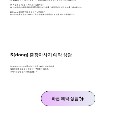
Q4. 커플 또는 2인 동시 예약도 가능한가요?
A4. 가능합니다. 예약 상담 시 방문 인원과 시간대를 안내해 주시면 배정 여부를 안내드립니다.
Q5. ${dong} 외 다른 지역도 방문 가능한가요?
A5. ${dong}을 포함한 ${district} 주요 생활권 지역 중심으로 방문 케어가 운영됩니다.
${dong} 출장마사지 예약 상담
${district} ${dong} 방문 케어 상담은 24시간 가능합니다.
일정에 따라 당일 방문 배정이 이루어질 수 있으며,
프라이빗 방문 원칙으로 운영됩니다.
빠른 예약 상담