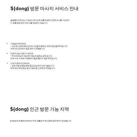
${dong} 방문 마사지 서비스 안내
슬림홈타이에서는 고객님의 컨디션과 상황에 맞춰 다양한 코스를 구성하여
1:1 맞춤 방문 케어 서비스를 제공하고 있습니다.
스페셜 & VIP 테라피
– 고객 컨디션에 맞춰 강도와 시간을 조절하는 프리미엄 맞춤 케어입니다.
프라이빗 공간에서 집중 관리가 진행됩니다.
아로마 오일 스웨디시 테라피
– 부드러운 압과 오일 케어 중심의 릴렉싱 관리입니다.
피로 누적, 스트레스 완화에 적합한 홈타이 방문 케어입니다.
스포츠 경락 타이 테라피
– 근육 이완과 뭉침 완화 중심의 압 케어 프로그램입니다.
어깨·허리·하체 중심 관리가 필요한 고객에게 추천됩니다.
${dong} 인근 방문 가능 지역
${dong}과 연결된 ${district} 주요 생활권 지역도 함께 방문 케어가 운영됩니다.