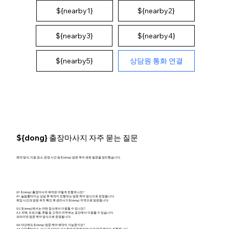
${nearby1}
${nearby2}
${nearby4}
${nearby3}
상담원 통화 연결
${nearby5}
${dong} 출장마사지 자주 묻는 질문
예약 방식, 이용 장소, 운영 시간 등 ${dong} 방문 케어 관련 질문을 정리했습니다.
Q1. ${dong} 출장마사지 예약은 어떻게 진행되나요?
A1. 슬림홈타이는 상담 후 예약이 진행되는 방문 케어 방식으로 운영됩니다.
희망 시간과 방문 위치 확인 후 관리사가 ${dong} 지역으로 방문합니다.
Q2. ${dong}에서는 어떤 장소에서 이용할 수 있나요?
A2. 자택, 오피스텔, 호텔 등 고객이 머무르는 공간에서 이용할 수 있습니다.
프라이빗 방문 케어 방식으로 운영됩니다.
Q3. 야간에도 ${dong} 방문 케어 예약이 가능한가요?
A3. 슬림홈타이는 24시간 상담이 가능하며 일정에 따라 야간 방문 케어도 진행됩니다.