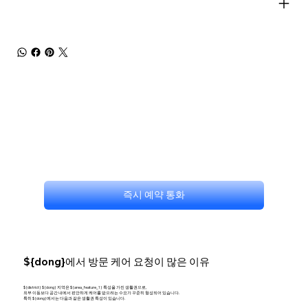
즉시 예약 통화
${dong}에서 방문 케어 요청이 많은 이유
${district} ${dong} 지역은 ${area_feature_1} 특성을 가진 생활권으로,
외부 이동보다 공간 내에서 편안하게 케어를 받으려는 수요가 꾸준히 형성되어 있습니다.
특히 ${dong}에서는 다음과 같은 생활권 특성이 있습니다.