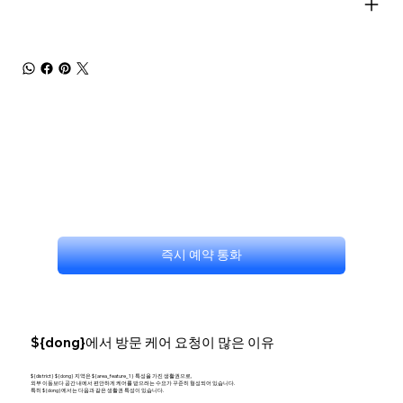
즉시 예약 통화
${dong}에서 방문 케어 요청이 많은 이유
${district} ${dong} 지역은 ${area_feature_1} 특성을 가진 생활권으로,
외부 이동보다 공간 내에서 편안하게 케어를 받으려는 수요가 꾸준히 형성되어 있습니다.
특히 ${dong}에서는 다음과 같은 생활권 특성이 있습니다.