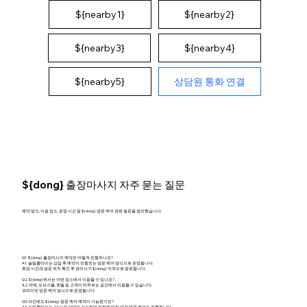
${nearby1}
${nearby2}
${nearby4}
${nearby3}
상담원 통화 연결
${nearby5}
${dong} 출장마사지 자주 묻는 질문
예약 방식, 이용 장소, 운영 시간 등 ${dong} 방문 케어 관련 질문을 정리했습니다.
Q1. ${dong} 출장마사지 예약은 어떻게 진행되나요?
A1. 슬림홈타이는 상담 후 예약이 진행되는 방문 케어 방식으로 운영됩니다.
희망 시간과 방문 위치 확인 후 관리사가 ${dong} 지역으로 방문합니다.
Q2. ${dong}에서는 어떤 장소에서 이용할 수 있나요?
A2. 자택, 오피스텔, 호텔 등 고객이 머무르는 공간에서 이용할 수 있습니다.
프라이빗 방문 케어 방식으로 운영됩니다.
Q3. 야간에도 ${dong} 방문 케어 예약이 가능한가요?
A3. 슬림홈타이는 24시간 상담이 가능하며 일정에 따라 야간 방문 케어도 진행됩니다.