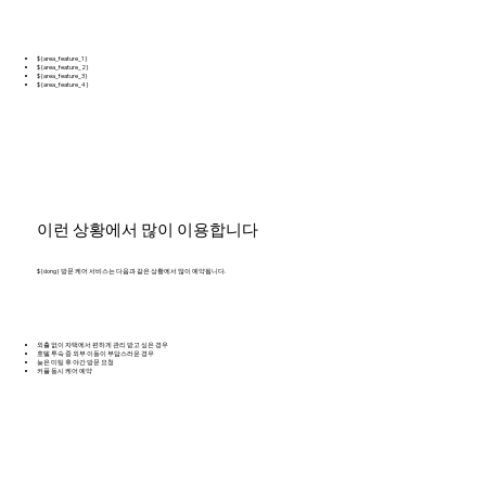
${area_feature_1}
${area_feature_2}
${area_feature_3}
${area_feature_4}
이런 상황에서 많이 이용합니다
${dong} 방문 케어 서비스는 다음과 같은 상황에서 많이 예약됩니다.
외출 없이 자택에서 편하게 관리 받고 싶은 경우
호텔 투숙 중 외부 이동이 부담스러운 경우
늦은 미팅 후 야간 방문 요청
커플 동시 케어 예약