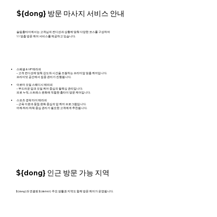
${dong} 방문 마사지 서비스 안내
슬림홈타이에서는 고객님의 컨디션과 상황에 맞춰 다양한 코스를 구성하여
1:1 맞춤 방문 케어 서비스를 제공하고 있습니다.
스페셜 & VIP 테라피
– 고객 컨디션에 맞춰 강도와 시간을 조절하는 프리미엄 맞춤 케어입니다.
프라이빗 공간에서 집중 관리가 진행됩니다.
아로마 오일 스웨디시 테라피
– 부드러운 압과 오일 케어 중심의 릴렉싱 관리입니다.
피로 누적, 스트레스 완화에 적합한 홈타이 방문 케어입니다.
스포츠 경락 타이 테라피
– 근육 이완과 뭉침 완화 중심의 압 케어 프로그램입니다.
어깨·허리·하체 중심 관리가 필요한 고객에게 추천됩니다.
${dong} 인근 방문 가능 지역
${dong}과 연결된 ${district} 주요 생활권 지역도 함께 방문 케어가 운영됩니다.