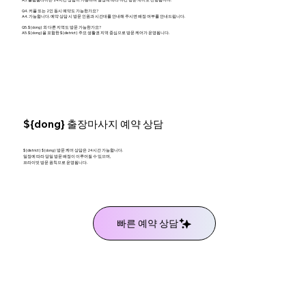
Q4. 커플 또는 2인 동시 예약도 가능한가요?
A4. 가능합니다. 예약 상담 시 방문 인원과 시간대를 안내해 주시면 배정 여부를 안내드립니다.
Q5. ${dong} 외 다른 지역도 방문 가능한가요?
A5. ${dong}을 포함한 ${district} 주요 생활권 지역 중심으로 방문 케어가 운영됩니다.
${dong} 출장마사지 예약 상담
${district} ${dong} 방문 케어 상담은 24시간 가능합니다.
일정에 따라 당일 방문 배정이 이루어질 수 있으며,
프라이빗 방문 원칙으로 운영됩니다.
빠른 예약 상담