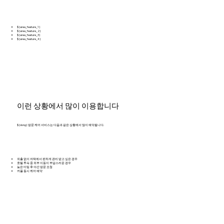
${area_feature_1}
${area_feature_2}
${area_feature_3}
${area_feature_4}
이런 상황에서 많이 이용합니다
${dong} 방문 케어 서비스는 다음과 같은 상황에서 많이 예약됩니다.
외출 없이 자택에서 편하게 관리 받고 싶은 경우
호텔 투숙 중 외부 이동이 부담스러운 경우
늦은 미팅 후 야간 방문 요청
커플 동시 케어 예약