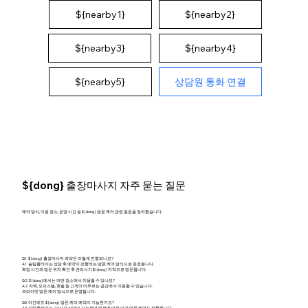
${nearby1}
${nearby2}
${nearby4}
${nearby3}
상담원 통화 연결
${nearby5}
${dong} 출장마사지 자주 묻는 질문
예약 방식, 이용 장소, 운영 시간 등 ${dong} 방문 케어 관련 질문을 정리했습니다.
Q1. ${dong} 출장마사지 예약은 어떻게 진행되나요?
A1. 슬림홈타이는 상담 후 예약이 진행되는 방문 케어 방식으로 운영됩니다.
희망 시간과 방문 위치 확인 후 관리사가 ${dong} 지역으로 방문합니다.
Q2. ${dong}에서는 어떤 장소에서 이용할 수 있나요?
A2. 자택, 오피스텔, 호텔 등 고객이 머무르는 공간에서 이용할 수 있습니다.
프라이빗 방문 케어 방식으로 운영됩니다.
Q3. 야간에도 ${dong} 방문 케어 예약이 가능한가요?
A3. 슬림홈타이는 24시간 상담이 가능하며 일정에 따라 야간 방문 케어도 진행됩니다.