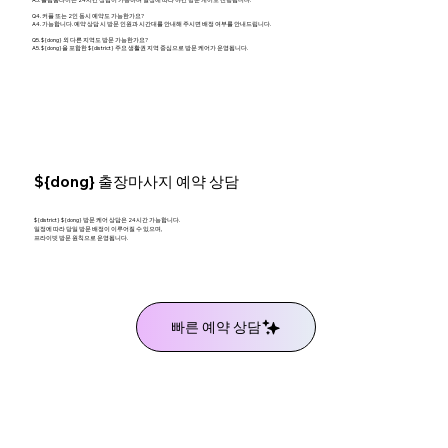
Q4. 커플 또는 2인 동시 예약도 가능한가요?
A4. 가능합니다. 예약 상담 시 방문 인원과 시간대를 안내해 주시면 배정 여부를 안내드립니다.
Q5. ${dong} 외 다른 지역도 방문 가능한가요?
A5. ${dong}을 포함한 ${district} 주요 생활권 지역 중심으로 방문 케어가 운영됩니다.
${dong} 출장마사지 예약 상담
${district} ${dong} 방문 케어 상담은 24시간 가능합니다.
일정에 따라 당일 방문 배정이 이루어질 수 있으며,
프라이빗 방문 원칙으로 운영됩니다.
빠른 예약 상담