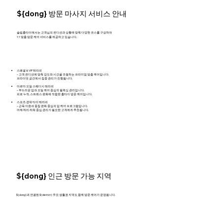
${dong} 방문 마사지 서비스 안내
슬림홈타이에서는 고객님의 컨디션과 상황에 맞춰 다양한 코스를 구성하여
1:1 맞춤 방문 케어 서비스를 제공하고 있습니다.
스페셜 & VIP 테라피
– 고객 컨디션에 맞춰 강도와 시간을 조절하는 프리미엄 맞춤 케어입니다.
프라이빗 공간에서 집중 관리가 진행됩니다.
아로마 오일 스웨디시 테라피
– 부드러운 압과 오일 케어 중심의 릴렉싱 관리입니다.
피로 누적, 스트레스 완화에 적합한 홈타이 방문 케어입니다.
스포츠 경락 타이 테라피
– 근육 이완과 뭉침 완화 중심의 압 케어 프로그램입니다.
어깨·허리·하체 중심 관리가 필요한 고객에게 추천됩니다.
${dong} 인근 방문 가능 지역
${dong}과 연결된 ${district} 주요 생활권 지역도 함께 방문 케어가 운영됩니다.