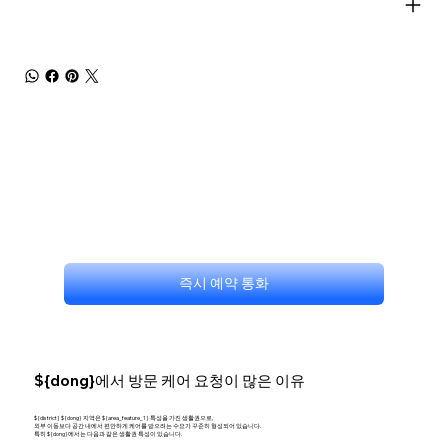
즉시 예약 통화
${dong}에서 방문 케어 요청이 많은 이유
${district} ${dong} 지역은 ${area_feature_1} 특성을 가진 생활권으로,
외부 이동보다 공간 내에서 편안하게 케어를 받으려는 수요가 꾸준히 형성되어 있습니다.
특히 ${dong}에서는 다음과 같은 생활권 특성이 있습니다.