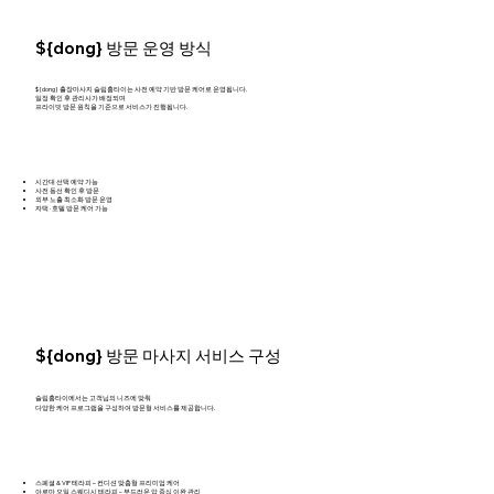
${dong} 방문 운영 방식
${dong} 출장마사지 슬림홈타이는 사전 예약 기반 방문 케어로 운영됩니다.
일정 확인 후 관리사가 배정되며
프라이빗 방문 원칙을 기준으로 서비스가 진행됩니다.
시간대 선택 예약 가능
사전 동선 확인 후 방문
외부 노출 최소화 방문 운영
자택 · 호텔 방문 케어 가능
${dong} 방문 마사지 서비스 구성
슬림홈타이에서는 고객님의 니즈에 맞춰
다양한 케어 프로그램을 구성하여 방문형 서비스를 제공합니다.
스페셜 & VIP 테라피 – 컨디션 맞춤형 프리미엄 케어
아로마 오일 스웨디시 테라피 – 부드러운 압 중심 이완 관리