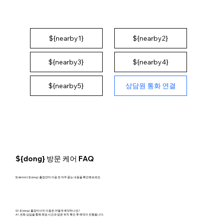
${nearby1}
${nearby2}
${nearby3}
${nearby4}
상담원 통화 연결
${nearby5}
${dong} 방문 케어 FAQ
${district} ${dong} 출장안마 이용 전 자주 묻는 내용을 확인해보세요.
Q1. ${dong} 출장마사지 이용은 어떻게 예약하나요?
A1. 전화 상담을 통해 희망 시간과 방문 위치 확인 후 예약이 진행됩니다.