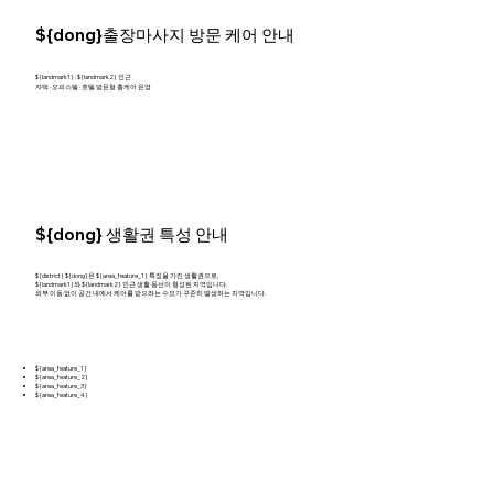
${dong}출장마사지 방문 케어 안내
${landmark1} · ${landmark2} 인근
자택 · 오피스텔 · 호텔 방문형 홈케어 운영
${dong} 생활권 특성 안내
${district} ${dong}은 ${area_feature_1} 특징을 가진 생활권으로,
${landmark1}와 ${landmark2} 인근 생활 동선이 형성된 지역입니다.
외부 이동 없이 공간 내에서 케어를 받으려는 수요가 꾸준히 발생하는 지역입니다.
${area_feature_1}
${area_feature_2}
${area_feature_3}
${area_feature_4}