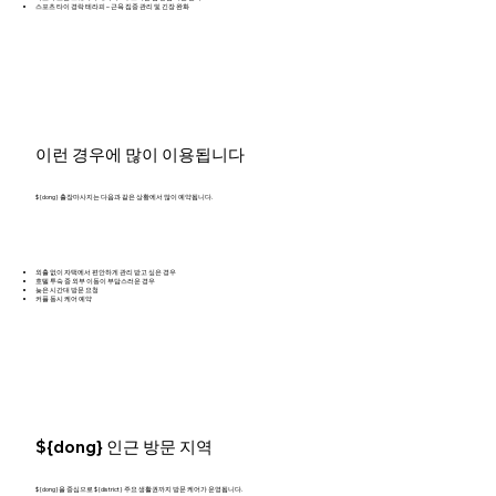
스포츠 타이 경락 테라피 – 근육 집중 관리 및 긴장 완화
이런 경우에 많이 이용됩니다
${dong} 출장마사지는 다음과 같은 상황에서 많이 예약됩니다.
외출 없이 자택에서 편안하게 관리 받고 싶은 경우
호텔 투숙 중 외부 이동이 부담스러운 경우
늦은 시간대 방문 요청
커플 동시 케어 예약
${dong} 인근 방문 지역
${dong}을 중심으로 ${district} 주요 생활권까지 방문 케어가 운영됩니다.