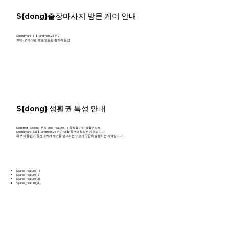
${dong}출장마사지 방문 케어 안내
${landmark1} · ${landmark2} 인근
자택 · 오피스텔 · 호텔 방문형 홈케어 운영
${dong} 생활권 특성 안내
${district} ${dong}은 ${area_feature_1} 특징을 가진 생활권으로,
${landmark1}와 ${landmark2} 인근 생활 동선이 형성된 지역입니다.
외부 이동 없이 공간 내에서 케어를 받으려는 수요가 꾸준히 발생하는 지역입니다.
${area_feature_1}
${area_feature_2}
${area_feature_3}
${area_feature_4}