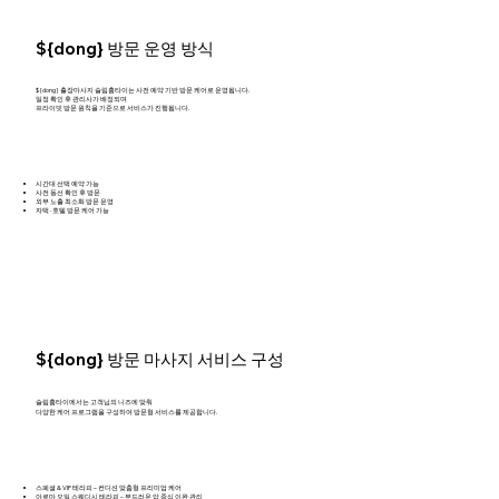
${dong} 방문 운영 방식
${dong} 출장마사지 슬림홈타이는 사전 예약 기반 방문 케어로 운영됩니다.
일정 확인 후 관리사가 배정되며
프라이빗 방문 원칙을 기준으로 서비스가 진행됩니다.
시간대 선택 예약 가능
사전 동선 확인 후 방문
외부 노출 최소화 방문 운영
자택 · 호텔 방문 케어 가능
${dong} 방문 마사지 서비스 구성
슬림홈타이에서는 고객님의 니즈에 맞춰
다양한 케어 프로그램을 구성하여 방문형 서비스를 제공합니다.
스페셜 & VIP 테라피 – 컨디션 맞춤형 프리미엄 케어
아로마 오일 스웨디시 테라피 – 부드러운 압 중심 이완 관리