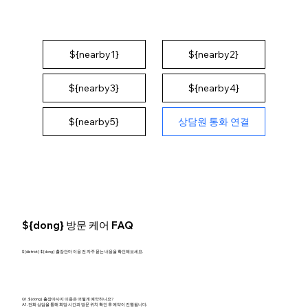
${nearby1}
${nearby2}
${nearby3}
${nearby4}
상담원 통화 연결
${nearby5}
${dong} 방문 케어 FAQ
${district} ${dong} 출장안마 이용 전 자주 묻는 내용을 확인해보세요.
Q1. ${dong} 출장마사지 이용은 어떻게 예약하나요?
A1. 전화 상담을 통해 희망 시간과 방문 위치 확인 후 예약이 진행됩니다.