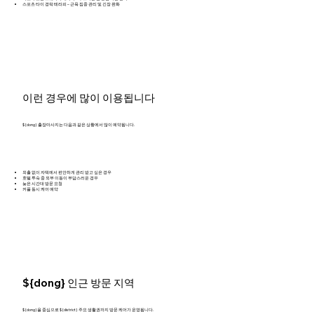
스포츠 타이 경락 테라피 – 근육 집중 관리 및 긴장 완화
이런 경우에 많이 이용됩니다
${dong} 출장마사지는 다음과 같은 상황에서 많이 예약됩니다.
외출 없이 자택에서 편안하게 관리 받고 싶은 경우
호텔 투숙 중 외부 이동이 부담스러운 경우
늦은 시간대 방문 요청
커플 동시 케어 예약
${dong} 인근 방문 지역
${dong}을 중심으로 ${district} 주요 생활권까지 방문 케어가 운영됩니다.