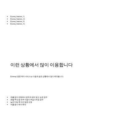
${area_feature_1}
${area_feature_2}
${area_feature_3}
${area_feature_4}
이런 상황에서 많이 이용합니다
${dong} 방문 케어 서비스는 다음과 같은 상황에서 많이 예약됩니다.
외출 없이 자택에서 편하게 관리 받고 싶은 경우
호텔 투숙 중 외부 이동이 부담스러운 경우
늦은 미팅 후 야간 방문 요청
커플 동시 케어 예약