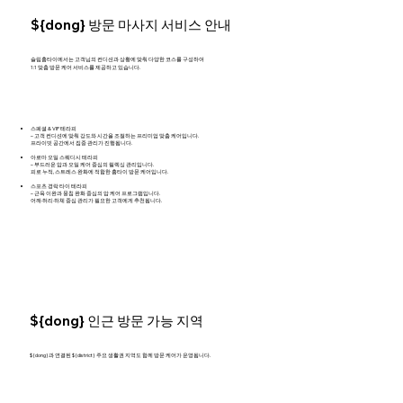
${dong} 방문 마사지 서비스 안내
슬림홈타이에서는 고객님의 컨디션과 상황에 맞춰 다양한 코스를 구성하여
1:1 맞춤 방문 케어 서비스를 제공하고 있습니다.
스페셜 & VIP 테라피
– 고객 컨디션에 맞춰 강도와 시간을 조절하는 프리미엄 맞춤 케어입니다.
프라이빗 공간에서 집중 관리가 진행됩니다.
아로마 오일 스웨디시 테라피
– 부드러운 압과 오일 케어 중심의 릴렉싱 관리입니다.
피로 누적, 스트레스 완화에 적합한 홈타이 방문 케어입니다.
스포츠 경락 타이 테라피
– 근육 이완과 뭉침 완화 중심의 압 케어 프로그램입니다.
어깨·허리·하체 중심 관리가 필요한 고객에게 추천됩니다.
${dong} 인근 방문 가능 지역
${dong}과 연결된 ${district} 주요 생활권 지역도 함께 방문 케어가 운영됩니다.