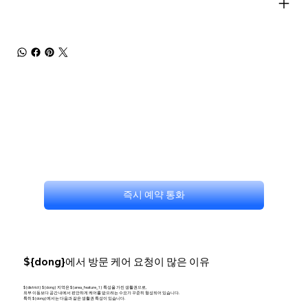
즉시 예약 통화
${dong}에서 방문 케어 요청이 많은 이유
${district} ${dong} 지역은 ${area_feature_1} 특성을 가진 생활권으로,
외부 이동보다 공간 내에서 편안하게 케어를 받으려는 수요가 꾸준히 형성되어 있습니다.
특히 ${dong}에서는 다음과 같은 생활권 특성이 있습니다.