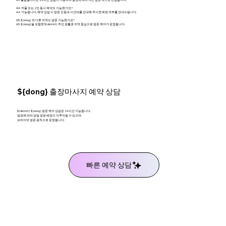
Q4. 커플 또는 2인 동시 예약도 가능한가요?
A4. 가능합니다. 예약 상담 시 방문 인원과 시간대를 안내해 주시면 배정 여부를 안내드립니다.
Q5. ${dong} 외 다른 지역도 방문 가능한가요?
A5. ${dong}을 포함한 ${district} 주요 생활권 지역 중심으로 방문 케어가 운영됩니다.
${dong} 출장마사지 예약 상담
${district} ${dong} 방문 케어 상담은 24시간 가능합니다.
일정에 따라 당일 방문 배정이 이루어질 수 있으며,
프라이빗 방문 원칙으로 운영됩니다.
빠른 예약 상담