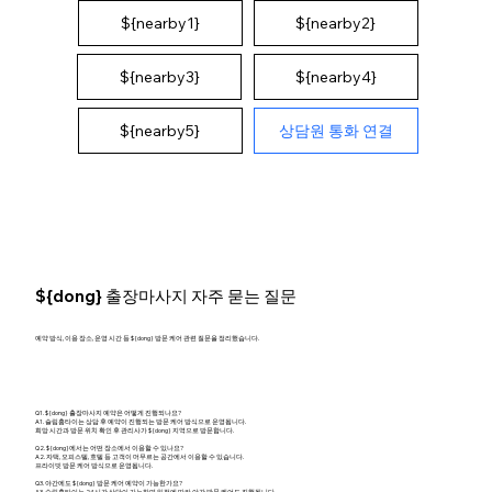
${nearby1}
${nearby2}
${nearby4}
${nearby3}
상담원 통화 연결
${nearby5}
${dong} 출장마사지 자주 묻는 질문
예약 방식, 이용 장소, 운영 시간 등 ${dong} 방문 케어 관련 질문을 정리했습니다.
Q1. ${dong} 출장마사지 예약은 어떻게 진행되나요?
A1. 슬림홈타이는 상담 후 예약이 진행되는 방문 케어 방식으로 운영됩니다.
희망 시간과 방문 위치 확인 후 관리사가 ${dong} 지역으로 방문합니다.
Q2. ${dong}에서는 어떤 장소에서 이용할 수 있나요?
A2. 자택, 오피스텔, 호텔 등 고객이 머무르는 공간에서 이용할 수 있습니다.
프라이빗 방문 케어 방식으로 운영됩니다.
Q3. 야간에도 ${dong} 방문 케어 예약이 가능한가요?
A3. 슬림홈타이는 24시간 상담이 가능하며 일정에 따라 야간 방문 케어도 진행됩니다.