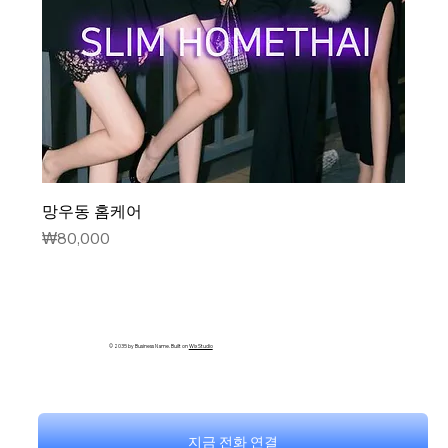
망우동 홈케어
가격
₩80,000
© 2035 by Business Name. Built on
Wix Studio
지금 전화 연결