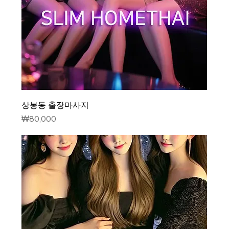
상봉동 출장마사지
가격
₩80,000