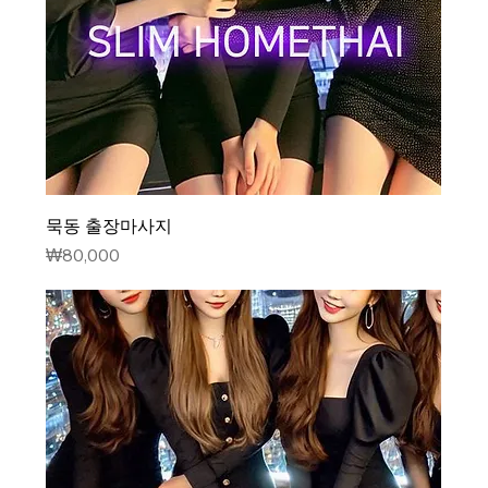
묵동 출장마사지
가격
₩80,000