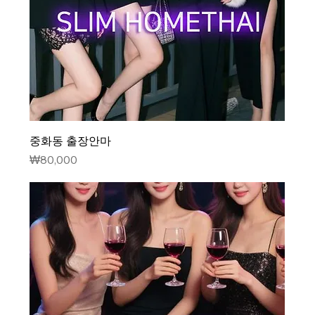
중화동 출장안마
가격
₩80,000