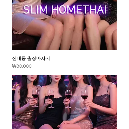
신내동 출장마사지
가격
₩80,000