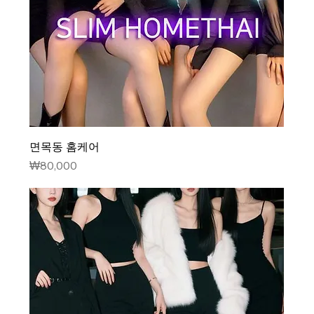
면목동 홈케어
가격
₩80,000