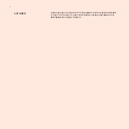
도봉은 도봉·도봉산 인근 중심으로 주거지 중심 생활권이 안정적으로 형성돼 조용한 홈케
도봉 생활권
어 이용이 이어지는 편입니다. 도봉구 전역과 연결되는 이동 동선이 좋아 출장마사지와
홈케어를 함께 찾는 이용층도 꾸준합니다.