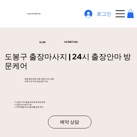
로그인
SLIM HOMETHAI
HOMETHAI
SLIM
도봉구 출장마사지 | 24시 출장안마 방
문케어
창동·쌍문·방학·도봉·도봉산 인근 포함
도봉구 전 지역 당일 방문 가능
✔ 도봉구 주거밀집 권역 전체 배정 운영
✔ 당일·야간 예약 가능
✔ 자택·호텔·오피스텔 맞춤 방문 케어
예약 상담