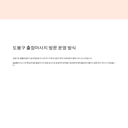
도봉구 출장마사지 방문 운영 방식
도봉구은 생활권 범위가 넓게 형성된 도시로 주거 지역과 상업 지역의 이용 패턴이 함께 나타나는 지역입니다.
슬림홈타이는 지역 특성에 맞춘 출장마사지 방문 방식으로 운영되며 권역별 이용 패턴에 맞춰 출장안마·홈타이 방문 케어 서비스가 제공됩니
다.