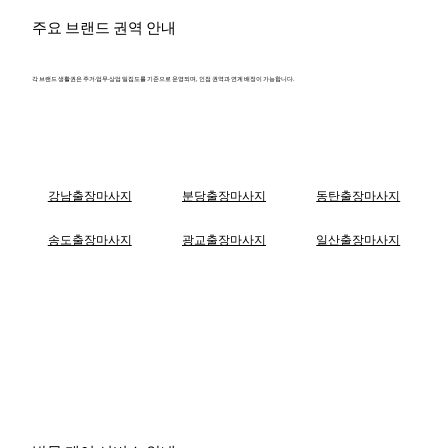
주요 브랜드 권역 안내
각 브랜드 생활권은 주거·업무·상업 밀집도를 기준으로 운영되며, 인접 권역과 연계 배정이 가능합니다.
강남출장마사지
분당출장마사지
동탄출장마사지
송도출장마사지
광교출장마사지
일산출장마사지