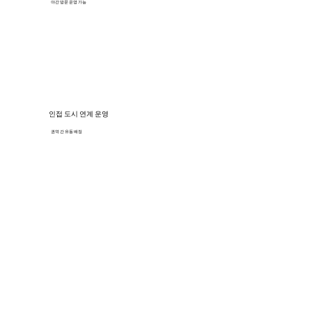
야간 방문 운영 가능
인접 도시 연계 운영
권역 간 유동 배정