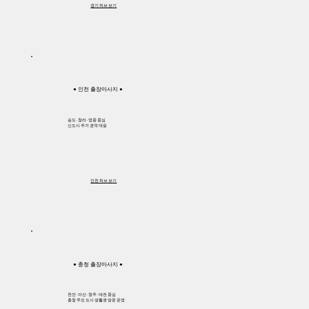
경기 허브 보기
● 인천 출장마사지 ●
송도 · 청라 · 영종 중심
신도시 주거 권역 대응
인천 허브 보기
● 충청 출장마사지 ●
천안 · 아산 · 청주 · 대전 중심
충청 주요 도시 생활권 방문 운영